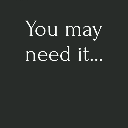
Très facile à entretenir.
Nécessite une période hivernale de repos afin de préserver la
You may
vigueur de la plante et qu’elle ne meurt pas prématurément.
Besoin de lumière et d’eau en abondance.
Utiliser uniquement de l'eau déminéralisée, osmosée ou de
need it...
pluie.
Pour plus de détails lisez notre
guide sur l'eau