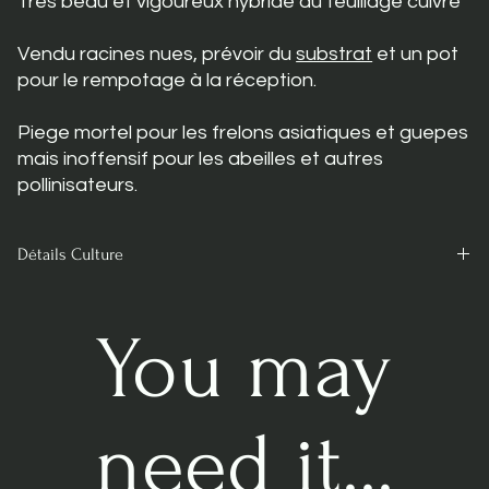
Très beau et vigoureux hybride au feuillage cuivré
Vendu racines nues, prévoir du
substrat
et un pot
pour le rempotage à la réception.
Piege mortel pour les frelons asiatiques et guepes
mais inoffensif pour les abeilles et autres
pollinisateurs.
Détails Culture
Très facile à entretenir.
Nécessite une période hivernale de repos afin de préserver la
You may
vigueur de la plante et qu’elle ne meurt pas prématurément.
Besoin de lumière et d’eau en abondance.
Utiliser uniquement de l'eau déminéralisée, osmosée ou de
need it...
pluie.
Pour plus de détails lisez notre
guide sur l'eau