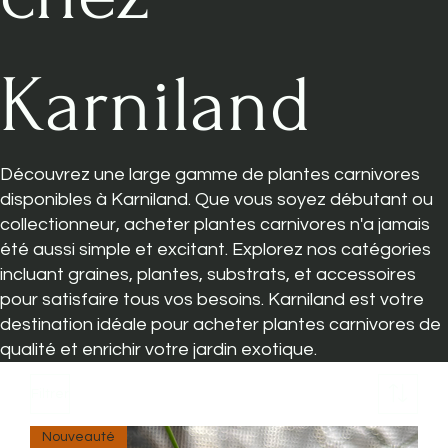
Karniland
Découvrez une large gamme de plantes carnivores
disponibles à Karniland. Que vous soyez débutant ou
collectionneur, acheter plantes carnivores n'a jamais
été aussi simple et excitant. Explorez nos catégories
incluant graines, plantes, substrats, et accessoires
pour satisfaire tous vos besoins. Karniland est votre
destination idéale pour acheter plantes carnivores de
qualité et enrichir votre jardin exotique.
Filtrer
Nouveauté