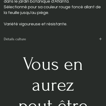
dans le jardin botanique d'Atlanta.
Sélectionné pour sa couleur rouge foncé allant de
la feuille jusqu'au piège.
Variété vigoureuse et résistante.
Détails culture
Nécessite une période hivernale de repos afin de préserver la
vigeur de la plante et qu'elle ne meure pas prématurément.
Vous en
Besoin de lumière et d’eau en abondance l'été.
Maintenir humide l'hiver.
Taux d’humidité élevé favorable mais pas indispensable.
aurez
Utiliser uniquement de l'eau déminéralisée, osmosée ou de
pluie.
Pour plus de détails, lisez notre
guide sur l'eau
peut être