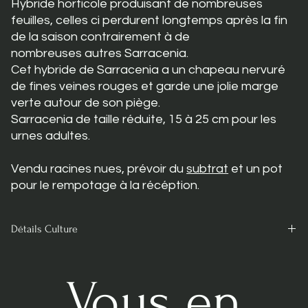
Hybride horticole produisant de nombreuses
feuilles, celles ci perdurent longtemps après la fin
de la saison contrairement à de
nombreuses autres Sarracenia.
Cet hybride de Sarracenia a un chapeau nervuré
de fines veines rouges et garde une jolie marge
verte autour de son piège.
Sarracenia de taille réduite, 15 à 25 cm pour les
urnes adultes.
Vendu racines nues, prévoir du
subtrat
et un pot
pour le rempotage à la récéption.
Détails Culture
Très facile de culture et se divise abondamment.
Nécessite une période hivernale de repos afin de préserver la
Vous en
vigueur de la plante et qu’elle ne meurt pas prématurément.
Besoin de lumière et d’eau en abondance.